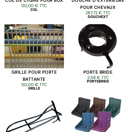
COL DE CYGNE POUR BOX
DOUCHE D’EXTÉRIEURE
132,00
€
TTC
POUR CHEVAUX
COL
267,72
€
TTC
DOUCHEXT
GRILLE POUR PORTE
PORTE BRIDE
2,59
€
TTC
BATTANTE
PORTEBRIDE
132,00
€
TTC
GRILLE