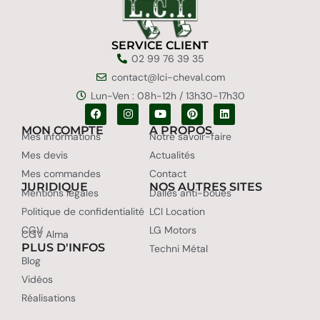
SERVICE CLIENT
02 99 76 39 35
contact@lci-cheval.com
Lun-Ven : 08h-12h / 13h30-17h30
MON COMPTE
A PROPOS
Mes informations
Notre savoir-faire
Mes devis
Actualités
Mes commandes
Contact
JURIDIQUE
NOS AUTRES SITES
Mentions légales
Dalles anti-boues
Politique de confidentialité
LCI Location
CGV
LG Motors
CGV Alma
PLUS D'INFOS
Techni Métal
Blog
Vidéos
Réalisations