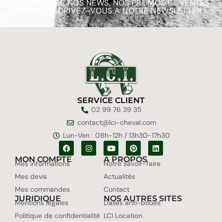
POUR SUIVRE NOS NEWS, NOS PROMOS ET VENTES
FLASH, INSCRIVEZ-VOUS À NOTRE NEWSLETTER !
SERVICE CLIENT
02 99 76 39 35
contact@lci-cheval.com
Lun-Ven : 08h-12h / 13h30-17h30
MON COMPTE
A PROPOS
Mes informations
Notre savoir-faire
Mes devis
Actualités
Mes commandes
Contact
JURIDIQUE
NOS AUTRES SITES
Mentions légales
Dalles anti-boues
Politique de confidentialité
LCI Location