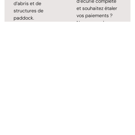
d’écurie complète
d’abris et de
et souhaitez étaler
structures de
vos paiements ?
paddock.
Nous avons la
solution location !
Voir
Voir le site web
PERSONNALISATION