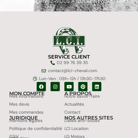
FLASH, INSCRIVEZ-VOUS À NOTRE NEWSLETTER !
SERVICE CLIENT
02 99 76 39 35
contact@lci-cheval.com
Lun-Ven : 08h-12h / 13h30-17h30
MON COMPTE
A PROPOS
Mes informations
Notre savoir-faire
Mes devis
Actualités
Mes commandes
Contact
JURIDIQUE
NOS AUTRES SITES
Mentions légales
Dalles anti-boues
Politique de confidentialité
LCI Location
CGV
LG Motors