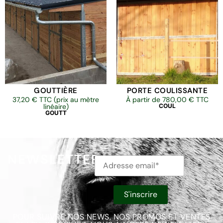
GOUTTIÈRE
PORTE COULISSANTE
37,20
€
TTC (prix au mètre
À partir de
780,00
€
TTC
linéaire)
COUL
GOUTT
NEWSLETTER
POUR SUIVRE NOS NEWS, NOS PROMOS ET VENTES