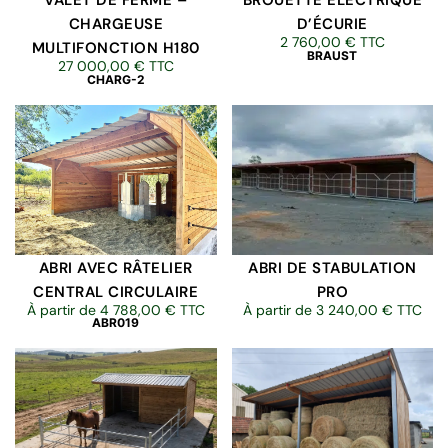
VALET DE FERME –
BROUETTE ÉLECTRIQUE
CHARGEUSE
D’ÉCURIE
2 760,00
€
TTC
MULTIFONCTION H180
BRAUST
27 000,00
€
TTC
CHARG-2
ABRI AVEC RÂTELIER
ABRI DE STABULATION
CENTRAL CIRCULAIRE
PRO
À partir de
4 788,00
€
TTC
À partir de
3 240,00
€
TTC
ABR019