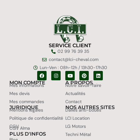
SERVICE CLIENT
02 99 76 39 35
contact@lci-cheval.com
Lun-Ven : 08h-12h / 13h30-17h30
MON COMPTE
A PROPOS
Mes informations
Notre savoir-faire
Mes devis
Actualités
Mes commandes
Contact
JURIDIQUE
NOS AUTRES SITES
Mentions légales
Dalles anti-boues
Politique de confidentialité
LCI Location
CGV
LG Motors
CGV Alma
PLUS D'INFOS
Techni Métal
Blog