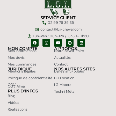
SERVICE CLIENT
02 99 76 39 35
contact@lci-cheval.com
Lun-Ven : 08h-12h / 13h30-17h30
MON COMPTE
A PROPOS
Mes informations
Notre savoir-faire
Mes devis
Actualités
Mes commandes
Contact
JURIDIQUE
NOS AUTRES SITES
Mentions légales
Dalles anti-boues
Politique de confidentialité
LCI Location
CGV
LG Motors
CGV Alma
PLUS D'INFOS
Techni Métal
Blog
Vidéos
Réalisations