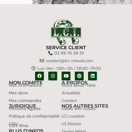
SERVICE CLIENT
02 99 76 39 35
contact@lci-cheval.com
Lun-Ven : 08h-12h / 13h30-17h30
MON COMPTE
A PROPOS
Mes informations
Notre savoir-faire
Mes devis
Actualités
Mes commandes
Contact
JURIDIQUE
NOS AUTRES SITES
Mentions légales
Dalles anti-boues
Politique de confidentialité
LCI Location
CGV
LG Motors
CGV Alma
PLUS D'INFOS
Techni Métal