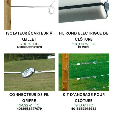
ISOLATEUR ÉCARTEUR À
FIL ROND ELECTRIQUE DE
ŒILLET
CLÔTURE
6,90
€
TTC
228,00
€
TTC
4018653912928
CLWIRE
CONNECTEUR DE FIL
KIT D’ANCRAGE POUR
GRIPPE
CLÔTURE
34,22
€
TTC
19,10
€
TTC
4018653447079
4018653918982