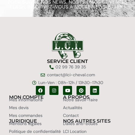
POUR SUIVRE NOS NEWS, NOS PROMOS ET VENTES
FLASH, INSCRIVEZ-VOUS À NOTRE NEWSLETTER !
SERVICE CLIENT
02 99 76 39 35
contact@lci-cheval.com
Lun-Ven : 08h-12h / 13h30-17h30
MON COMPTE
A PROPOS
Mes informations
Notre savoir-faire
Mes devis
Actualités
Mes commandes
Contact
JURIDIQUE
NOS AUTRES SITES
Mentions légales
Dalles anti-boues
Politique de confidentialité
LCI Location