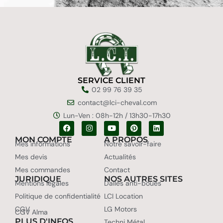
SERVICE CLIENT
02 99 76 39 35
contact@lci-cheval.com
Lun-Ven : 08h-12h / 13h30-17h30
MON COMPTE
A PROPOS
Mes informations
Notre savoir-faire
Mes devis
Actualités
Mes commandes
Contact
JURIDIQUE
NOS AUTRES SITES
Mentions légales
Dalles anti-boues
Politique de confidentialité
LCI Location
CGV
LG Motors
CGV Alma
PLUS D'INFOS
Techni Métal