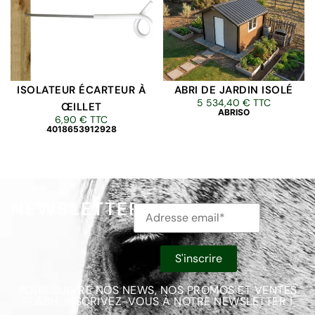
ISOLATEUR ÉCARTEUR À
ABRI DE JARDIN ISOLÉ
5 534,40
€
TTC
ŒILLET
ABRISO
6,90
€
TTC
4018653912928
NEWSLETTER
POUR SUIVRE NOS NEWS, NOS PROMOS ET VENTES
FLASH, INSCRIVEZ-VOUS À NOTRE NEWSLETTER !