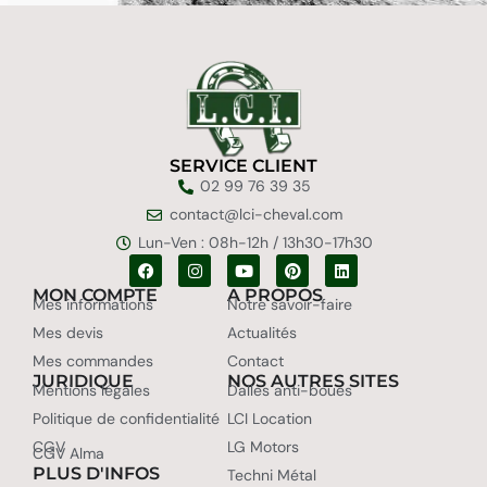
SERVICE CLIENT
02 99 76 39 35
contact@lci-cheval.com
Lun-Ven : 08h-12h / 13h30-17h30
MON COMPTE
A PROPOS
Mes informations
Notre savoir-faire
Mes devis
Actualités
Mes commandes
Contact
JURIDIQUE
NOS AUTRES SITES
Mentions légales
Dalles anti-boues
Politique de confidentialité
LCI Location
CGV
LG Motors
CGV Alma
PLUS D'INFOS
Techni Métal