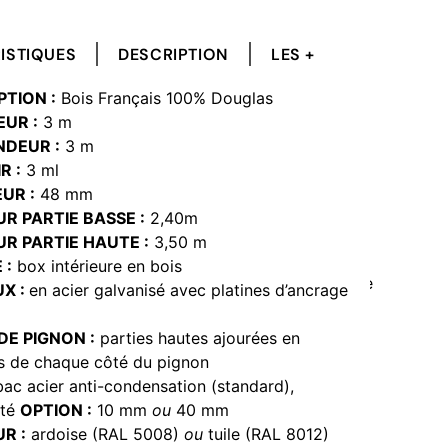
ISTIQUES
DESCRIPTION
LES +
TION :
Bois Français 100% Douglas
UR :
3 m
DEUR :
3 m
R :
3 ml
UR :
48 mm
R PARTIE BASSE :
2,40m
R PARTIE HAUTE :
3,50 m
 :
box intérieure en bois
X :
en acier galvanisé avec platines d’ancrage
DE PIGNON :
parties hautes ajourées en
as de chaque côté du pignon
ac acier anti-condensation (standard),
ité
OPTION :
10 mm
ou
40 mm
R :
ardoise (RAL 5008)
ou
tuile (RAL 8012)