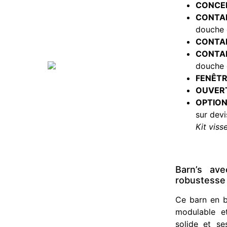
CONCEP
CONTAI
douche e
CONTAI
CONTAI
douche e
FENÊTR
OUVERT
OPTION
sur devi
Kit viss
Barn’s ave
robustesse
Ce barn en b
modulable e
solide et se