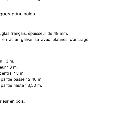
iques principales
uglas français, épaisseur de 48 mm.
 en acier galvanisé avec platines d’ancrage
.
GOUTTIÈRE
37,20
€
TTC (prix au mètre linéaire)
GOUTT
r : 3 m.
ur : 3 m.
central : 3 m.
partie basse : 2,40 m.
partie haute : 3,50 m.
rieur en bois.