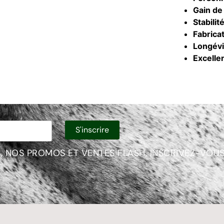
Gain de
Stabilit
Fabrica
Longévi
Excellen
, NOS PROMOS ET VENTES FLASH, INSCRIVEZ-VOUS