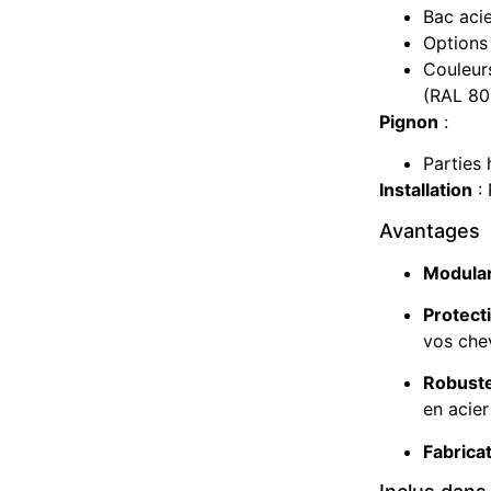
Bac acie
Options
Couleur
(RAL 80
Pignon
:
Parties 
Installation
:
Avantages
Modular
Protect
vos che
Robust
en acier
Fabrica