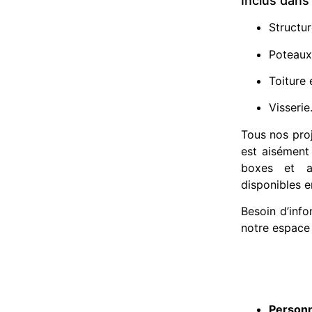
Inclus dans 
Structu
Poteaux 
Toiture 
Visserie
Tous nos proj
est aisément
boxes et a
disponibles e
Besoin d’inf
notre espace
Personn