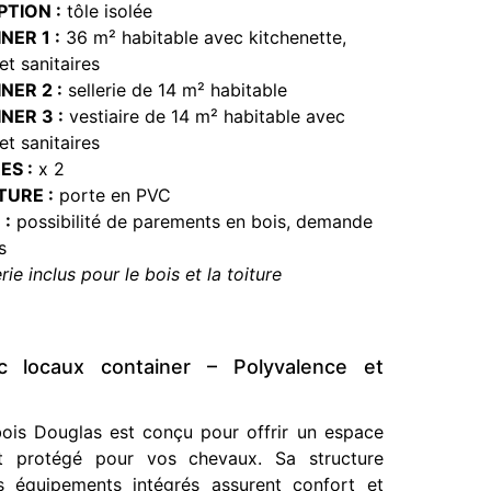
TION :
tôle isolée
NER 1 :
36 m² habitable avec kitchenette,
PLATINES D’ANCRAGE
t sanitaires
30,00
€
TTC
NER 2 :
sellerie de 14 m² habitable
PLAT
NER 3 :
vestiaire de 14 m² habitable avec
t sanitaires
ES :
x 2
URE :
porte en PVC
 :
possibilité de parements en bois, demande
s
erie inclus pour le bois et la toiture
c locaux container – Polyvalence et
FAÎTAGE POUR TOITURE BAC ACIER
30,00
€
TTC (prix au mètre linéaire)
FAITAGE
ois Douglas est conçu pour offrir un espace
t protégé pour vos chevaux.
Sa structure
s équipements intégrés assurent confort et