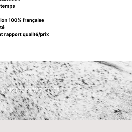
 temps
é
tion 100% française
té
t rapport qualité/prix
 À NOTRE NEWSLETTER !