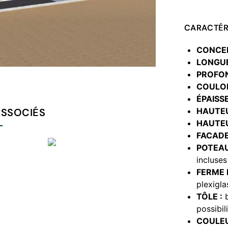
CARACTÉR
CONCEP
LONGUE
PROFON
COULOI
ÉPAISSE
HAUTEU
ASSOCIÉS
HAUTEU
FACADE
POTEAU
incluses
FERME 
plexigl
TÔLE :
b
possibil
COULEU