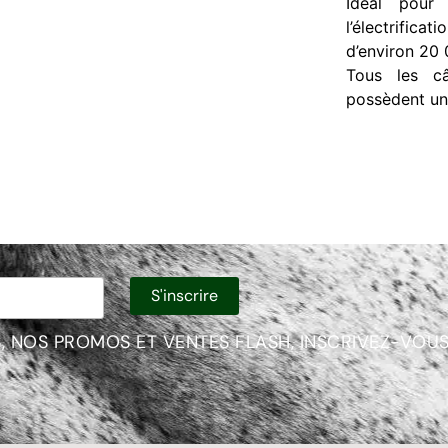
Idéal pour
l’électrific
d’environ 20 
Tous les câ
possèdent un 
, NOS PROMOS ET VENTES FLASH, INSCRIVEZ-VOUS