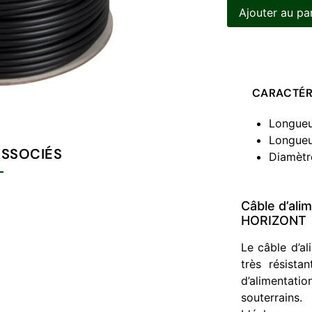
Ajouter au pa
CARACTÉR
Longueu
Longueu
ASSOCIÉS
Diamètr
Câble d’ali
HORIZONT
Le câble d’a
très résista
d’alimentat
souterrains.