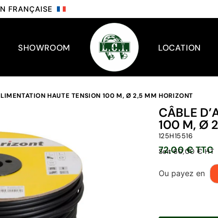
ION FRANÇAISE
SHOWROOM
LOCATION
ALIMENTATION HAUTE TENSION 100 M, Ø 2,5 MM HORIZONT
CÂBLE D’
100 M, Ø
125H15516
72,00 € TTC
Soit 60,00 € HT
Ou payez en