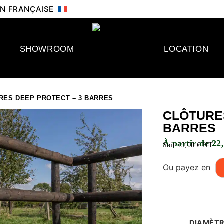
ION FRANÇAISE
SHOWROOM
LOCATION
RES DEEP PROTECT – 3 BARRES
CLÔTURES
BARRES
À partir de 22
Soit 19,00 € HT
Ou payez en
DIAMÈT