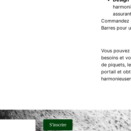
harmon
assuran
Commandez d
Barres pour u
Vous pouvez c
besoins et vo
de piquets, le
portail et ob
harmonieusem