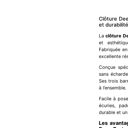
Clôture Dee
et durabilit
La
clôture D
et esthétiq
Fabriquée en 
excellente ré
Conçue spéci
sans écharde
Ses trois bar
à l’ensemble.
Facile à pose
écuries, pad
durable et un
Les avanta