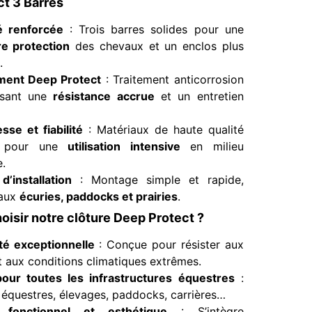
t 3 Barres
é renforcée
: Trois barres solides pour une
re protection
des chevaux et un enclos plus
.
ment Deep Protect
: Traitement anticorrosion
ssant une
résistance accrue
et un entretien
sse et fiabilité
: Matériaux de haute qualité
s pour une
utilisation intensive
en milieu
.
 d’installation
: Montage simple et rapide,
 aux
écuries, paddocks et prairies
.
oisir notre clôture Deep Protect ?
ité exceptionnelle
: Conçue pour résister aux
t aux conditions climatiques extrêmes.
pour toutes les infrastructures équestres
:
 équestres, élevages, paddocks, carrières…
 fonctionnel et esthétique
: S’intègre