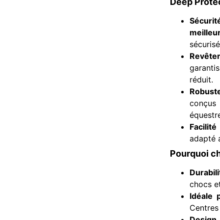
Deep Protec
Sécurit
meilleu
sécurisé
Revête
garanti
réduit.
Robuste
conçu
équestre
Facilité
adapté
Pourquoi ch
Durabil
chocs e
Idéale 
Centres
Design