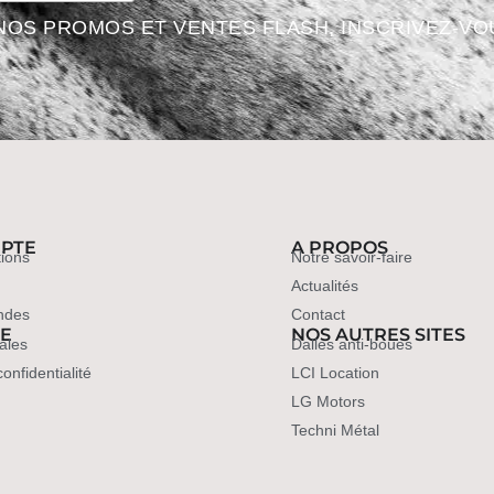
NOS PROMOS ET VENTES FLASH, INSCRIVEZ-VO
PTE
A PROPOS
ions
Notre savoir-faire
Actualités
ndes
Contact
UE
NOS AUTRES SITES
ales
Dalles anti-boues
confidentialité
LCI Location
LG Motors
Techni Métal