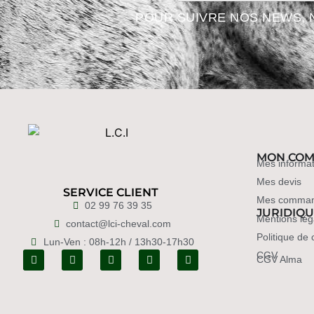
POUR SUIVRE NOS NEWS, 
MON COM
Mes informat
Mes devis
SERVICE CLIENT
Mes comma
02 99 76 39 35
JURIDIQ
Mentions lég
contact@lci-cheval.com
Politique de 
Lun-Ven : 08h-12h / 13h30-17h30
CGV
CGV Alma