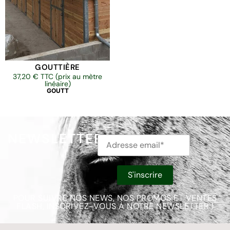
GOUTTIÈRE
37,20
€
TTC (prix au mètre
linéaire)
GOUTT
NEWSLETTER
POUR SUIVRE NOS NEWS, NOS PROMOS ET VENTES
FLASH, INSCRIVEZ-VOUS À NOTRE NEWSLETTER !