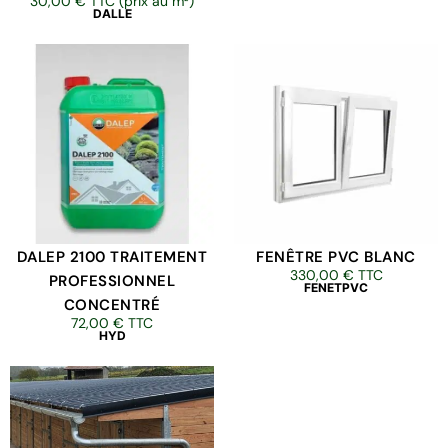
30,00
€
TTC (prix au m²)
DALLE
DALEP 2100 TRAITEMENT
FENÊTRE PVC BLANC
330,00
€
TTC
PROFESSIONNEL
FENETPVC
CONCENTRÉ
72,00
€
TTC
HYD