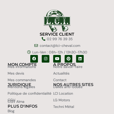
SERVICE CLIENT
02 99 76 39 35
contact@lci-cheval.com
Lun-Ven : 08h-12h / 13h30-17h30
MON COMPTE
A PROPOS
Mes informations
Notre savoir-faire
Mes devis
Actualités
Mes commandes
Contact
JURIDIQUE
NOS AUTRES SITES
Mentions légales
Dalles anti-boues
Politique de confidentialité
LCI Location
CGV
LG Motors
CGV Alma
PLUS D'INFOS
Techni Métal
Blog