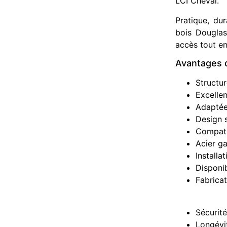
LCI Cheval.
Pratique, du
bois Douglas
accès tout en
Avantages d
Structu
Excellen
Adaptée
Design 
Compatib
Acier ga
Installa
Disponi
Fabricat
Sécurité
Longévi