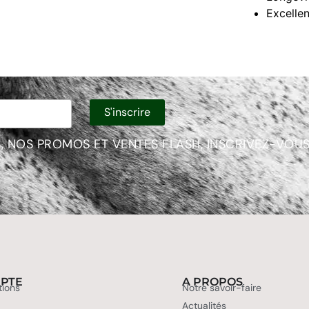
Excellen
, NOS PROMOS ET VENTES FLASH, INSCRIVEZ-VOUS
PTE
A PROPOS
tions
Notre savoir-faire
Actualités