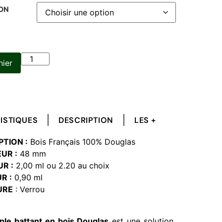
ON
nier
ISTIQUES
DESCRIPTION
LES +
TION :
Bois Français 100% Douglas
UR :
48 mm
R :
2,00 ml ou 2.20 au choix
R :
0,90 ml
URE
: Verrou
ple battant en bois Douglas
est une solution