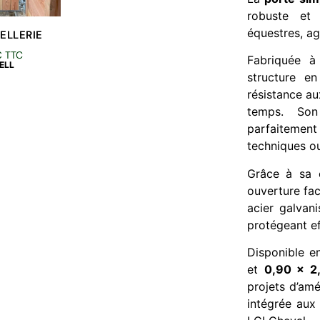
robuste et 
équestres, ag
ELLERIE
€
TTC
Fabriquée à
ELL
structure e
résistance au
temps. Son
parfaitement 
techniques ou
Grâce à sa 
ouverture fac
acier galvani
protégeant ef
Disponible e
et
0,90 x 2
projets d’am
intégrée aux