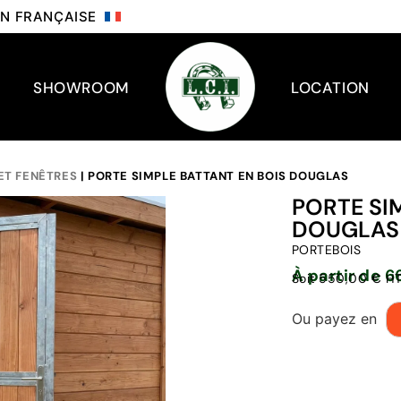
ION FRANÇAISE
SHOWROOM
LOCATION
ET FENÊTRES
| PORTE SIMPLE BATTANT EN BOIS DOUGLAS
PORTE SI
DOUGLAS
PORTEBOIS
À partir de 
Soit 550,00 € H
Ou payez en