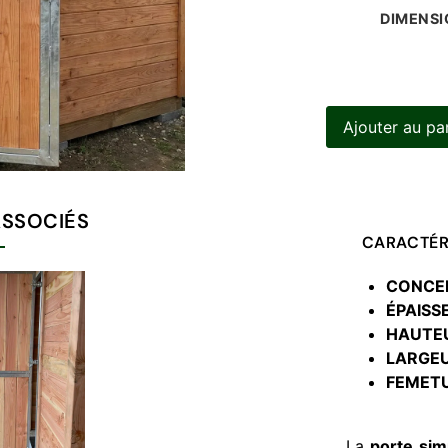
DIMENSI
Ajouter au pa
ASSOCIÉS
CARACTÉR
CONCEP
ÉPAISSE
HAUTEU
LARGEU
FEMET
La
porte sim