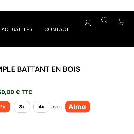
ACTUALITÉS
CONTACT
MPLE BATTANT EN BOIS
660,00 € TTC
T
avec
2x
3x
4x