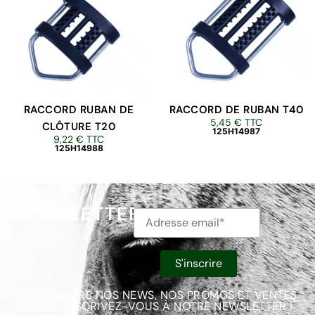
RACCORD RUBAN DE
RACCORD DE RUBAN T40
5,45
€
TTC
CLÔTURE T20
125H14987
9,22
€
TTC
125H14988
NEWSLETTER
POUR SUIVRE NOS NEWS, NOS PROMOS ET VENTES
FLASH, INSCRIVEZ-VOUS À NOTRE NEWSLETTER !