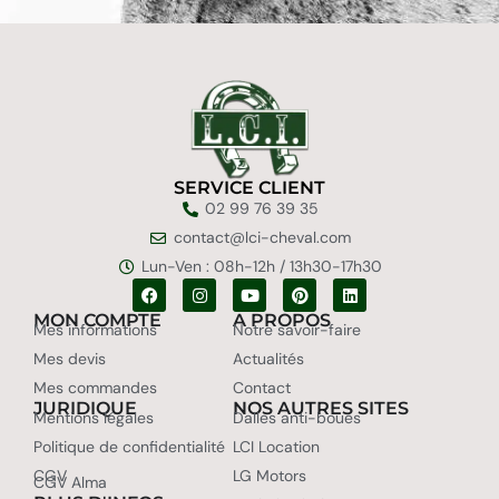
SERVICE CLIENT
02 99 76 39 35
contact@lci-cheval.com
Lun-Ven : 08h-12h / 13h30-17h30
MON COMPTE
A PROPOS
Mes informations
Notre savoir-faire
Mes devis
Actualités
Mes commandes
Contact
JURIDIQUE
NOS AUTRES SITES
Mentions légales
Dalles anti-boues
Politique de confidentialité
LCI Location
CGV
LG Motors
CGV Alma