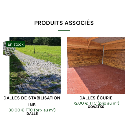
PRODUITS ASSOCIÉS
En stock
DALLES DE STABILISATION
DALLES ÉCURIE
72,00
€
TTC (prix au m²)
INB
GOVATKS
30,00
€
TTC (prix au m²)
DALLE