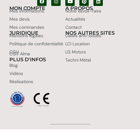
MON COMPTE
A PROPOS
Mes informations
Notre savoir-faire
Mes devis
Actualités
Mes commandes
Contact
JURIDIQUE
NOS AUTRES SITES
Mentions légales
Dalles anti-boues
Politique de confidentialité
LCI Location
CGV
LG Motors
CGV Alma
PLUS D'INFOS
Techni Métal
Blog
Vidéos
Réalisations
L.C.I. Cheval 2003-2026 -
Webmaster Charly Web Design
– Tous
droits réservés