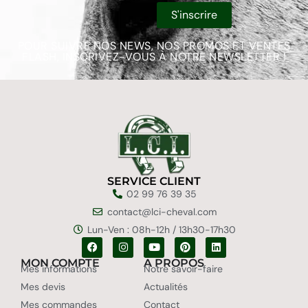
POUR SUIVRE NOS NEWS, NOS PROMOS ET VENTES
FLASH, INSCRIVEZ-VOUS À NOTRE NEWSLETTER !
SERVICE CLIENT
02 99 76 39 35
contact@lci-cheval.com
Lun-Ven : 08h-12h / 13h30-17h30
MON COMPTE
A PROPOS
Mes informations
Notre savoir-faire
Mes devis
Actualités
Mes commandes
Contact