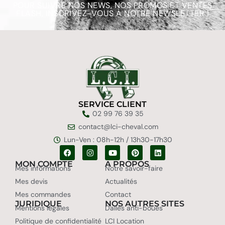
POUR SUIVRE NOS NEWS, NOS PROMOS ET VENTES
FLASH, INSCRIVEZ-VOUS À NOTRE NEWSLETTER !
SERVICE CLIENT
02 99 76 39 35
contact@lci-cheval.com
Lun-Ven : 08h-12h / 13h30-17h30
MON COMPTE
A PROPOS
Mes informations
Notre savoir-faire
Mes devis
Actualités
Mes commandes
Contact
JURIDIQUE
NOS AUTRES SITES
Mentions légales
Dalles anti-boues
Politique de confidentialité
LCI Location