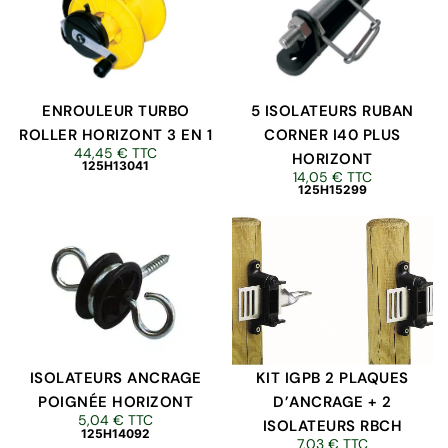
ENROULEUR TURBO
5 ISOLATEURS RUBAN
ROLLER HORIZONT 3 EN 1
CORNER I40 PLUS
44,45
€
TTC
HORIZONT
125H13041
14,05
€
TTC
125H15299
ISOLATEURS ANCRAGE
KIT IGPB 2 PLAQUES
POIGNÉE HORIZONT
D’ANCRAGE + 2
5,04
€
TTC
ISOLATEURS RBCH
125H14092
7,03
€
TTC