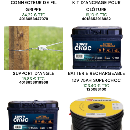
CONNECTEUR DE FIL
KIT D’ANCRAGE POUR
GRIPPE
CLÔTURE
34,22
€
TTC
19,10
€
TTC
4018653447079
4018653918982
SUPPORT D’ANGLE
BATTERIE RECHARGEABLE
15,83
€
TTC
12V 75AH SUPERCHOC
4018653918968
103,40
€
TTC
125083100