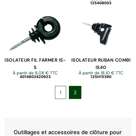
125408003
ISOLATEUR FIL FARMER IS-
ISOLATEUR RUBAN COMBI
S
IS40
À partir de
8,08
€
TTC
À partir de
18,10
€
TTC
4014803420923
125H15390
1
2
Outillages et accessoires de clôture pour