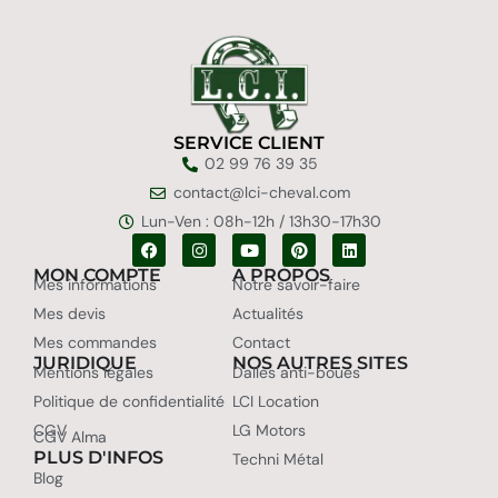
SERVICE CLIENT
02 99 76 39 35
contact@lci-cheval.com
Lun-Ven : 08h-12h / 13h30-17h30
MON COMPTE
A PROPOS
Mes informations
Notre savoir-faire
Mes devis
Actualités
Mes commandes
Contact
JURIDIQUE
NOS AUTRES SITES
Mentions légales
Dalles anti-boues
Politique de confidentialité
LCI Location
CGV
LG Motors
CGV Alma
PLUS D'INFOS
Techni Métal
Blog